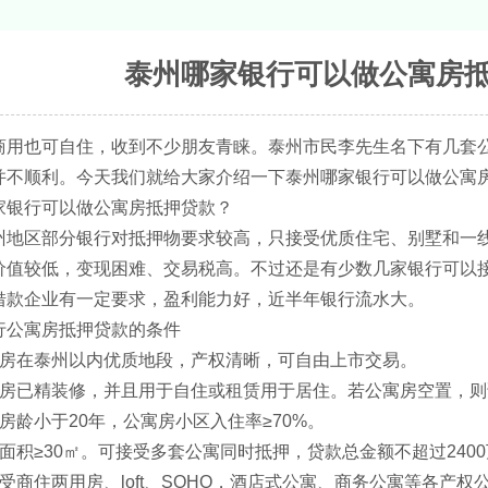
泰州哪家银行可以做公寓房
商用也可自住，收到不少朋友青睐。泰州市民李先生名下有几套
并不顺利。今天我们就给大家介绍一下泰州哪家银行可以做公寓
行可以做公寓房抵押贷款？
区部分银行对抵押物要求较高，只接受优质住宅、别墅和一线商
价值较低，变现困难、交易税高。不过还是有少数几家银行可以
借款企业有一定要求，盈利能力好，近半年银行流水大。
公寓房抵押贷款的条件
在泰州以内优质地段，产权清晰，可自由上市交易。
已精装修，并且用于自住或租赁用于居住。若公寓房空置，则
龄小于20年，公寓房小区入住率≥70%。
积≥30㎡。可接受多套公寓同时抵押，贷款总金额不超过2400
商住两用房、loft、SOHO，酒店式公寓、商务公寓等各产权